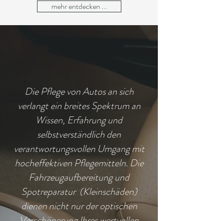
mehr entdecken ...
Die Pflege von Autos an sich
verlangt ein breites Spektrum an
Wissen, Erfahrung und
selbstverständlich den
verantwortungsvollen Umgang mit
hocheffektiven Pflegemitteln. Die
Fahrzeugaufbereitung und
Spotreparatur (Kleinschäden)
dienen nicht nur der optischen
Verschönerung Ihres wertvollen