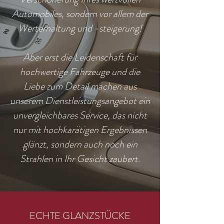
Automobiles, sondern vor allem der
Werterhaltung und -steigerung!
Aber erst die Leidenschaft für
hochwertige Fahrzeuge und die
Liebe zum Detail machen aus
unserem Dienstleistungsangebot ein
unvergleichbares Service, das nicht
nur mit hochkarätigen Ergebnissen
glänzt, sondern auch noch ein
Strahlen in Ihr Gesicht zaubert.
ECHTE GLANZSTÜCKE