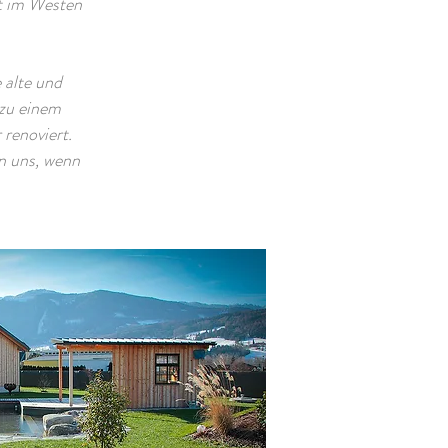
t im Westen
 alte und
 zu einem
renoviert.
n uns, wenn