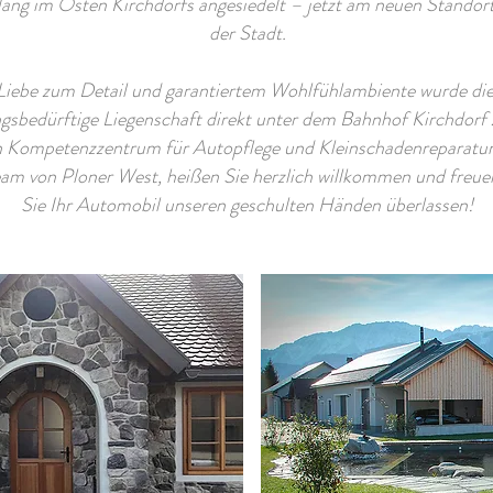
lang im Osten Kirchdorfs angesiedelt – jetzt am neuen Standor
der Stadt.
 Liebe zum Detail und garantiertem Wohlfühlambiente wurde die
gsbedürftige Liegenschaft direkt unter dem Bahnhof Kirchdorf
Kompetenzzentrum für Autopflege und Kleinschadenreparatur 
eam von Ploner West, heißen Sie herzlich willkommen und freue
Sie Ihr Automobil unseren geschulten Händen überlassen!