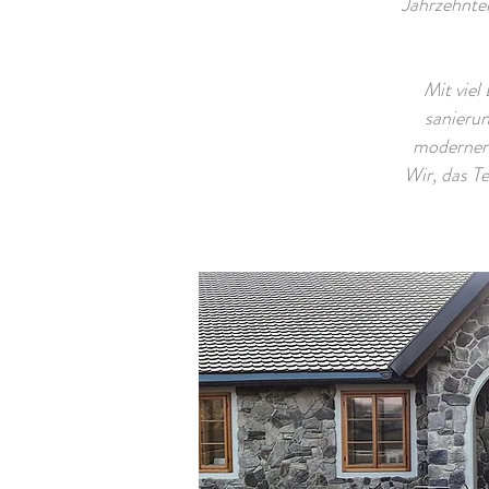
Jahrzehnte
Mit viel
sanierun
modernen 
Wir, das T